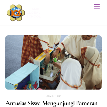
Skip
Men
to
content
Januari 15, 2025
Antusias Siswa Mengunjungi Pameran