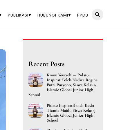
▾
▾
▾
PUBLIKASI
HUBUNGI KAMI
PPDB
Recent Posts
Know Yourself — Pidato
Inspiratif oleh Nadira Regina
Putri Puryono, Siswa Kelas 9
Islamic Global Junior High
School
Pidato Inspiratif oleh Kayla
Titania Maidi, Siswa Kelas 9
Islamic Global Junior High
School