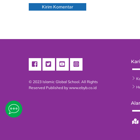
Kari
Ka
© 2023 Islamic Global School. All Rights
H
Reserved
Published by www.ebyb.co.id
Ala