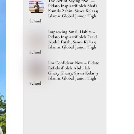
The Art of Saying “No” —
Pidato Inspiratif oleh Shafa
Kamila Zahin, Siswa Kelas 9
Islamic Global Junior High
School
Improving Small Habits –
Pidato Inspiratif oleh Farid
Abdul Fatah, Siswa Kelas 9
Islamic Global Junior High
School
I’m Confident Now – Pidato
Reflektif oleh Abdullah
Ghazy Khairy, Siswa Kelas 9
Islamic Global Junior High
School