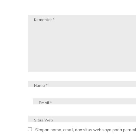
Komentar
*
Nama
*
Email
*
Situs Web
Simpan nama, email, dan situs web saya pada peramb