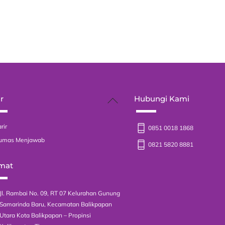
Back
r
Hubungi Kami
To
Top
rir
0851 0018 1868
umas Menjawab
0821 5820 8881
mat
Jl. Rambai No. 09, RT 07 Kelurahan Gunung
Samarinda Baru, Kecamatan Balikpapan
Utara Kota Balikpapan – Propinsi