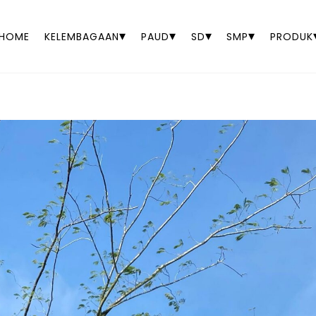
▾
▾
▾
▾
HOME
KELEMBAGAAN
PAUD
SD
SMP
PRODUK