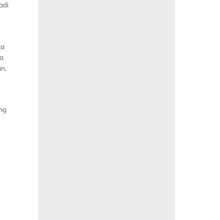
adi
ta
ya
n,
ng