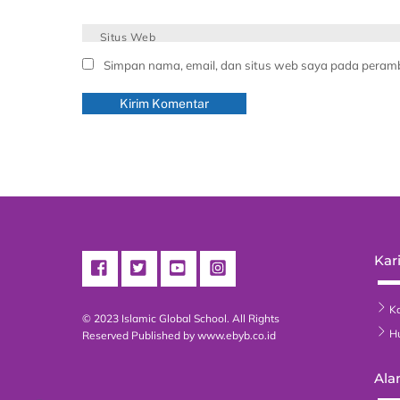
Situs Web
Simpan nama, email, dan situs web saya pada peramb
Kari
Ka
© 2023 Islamic Global School. All Rights
H
Reserved
Published by www.ebyb.co.id
Ala