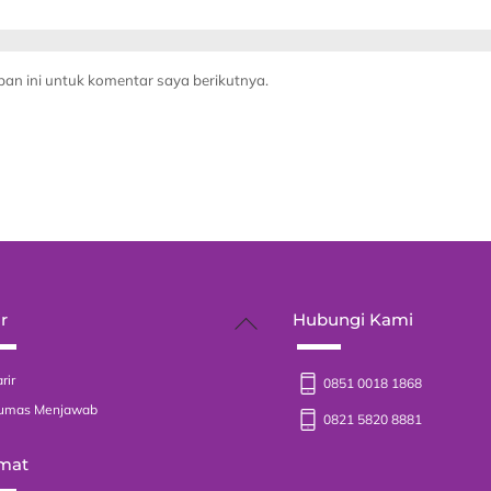
an ini untuk komentar saya berikutnya.
Back
r
Hubungi Kami
To
Top
rir
0851 0018 1868
umas Menjawab
0821 5820 8881
mat