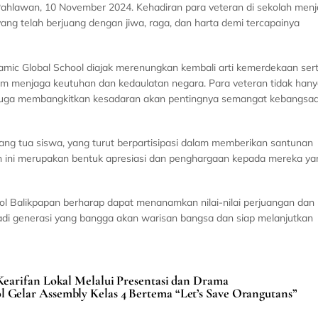
 Pahlawan, 10 November 2024. Kehadiran para veteran di sekolah menj
g telah berjuang dengan jiwa, raga, dan harta demi tercapainya
slamic Global School diajak merenungkan kembali arti kemerdekaan ser
m menjaga keutuhan dan kedaulatan negara. Para veteran tidak han
pi juga membangkitkan kesadaran akan pentingnya semangat kebangsaa
ang tua siswa, yang turut berpartisipasi dalam memberikan santunan
n ini merupakan bentuk apresiasi dan penghargaan kepada mereka ya
ool Balikpapan berharap dapat menanamkan nilai-nilai perjuangan dan
jadi generasi yang bangga akan warisan bangsa dan siap melanjutkan
earifan Lokal Melalui Presentasi dan Drama
l Gelar Assembly Kelas 4 Bertema “Let’s Save Orangutans”