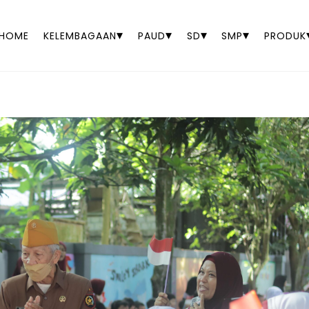
▾
▾
▾
▾
HOME
KELEMBAGAAN
PAUD
SD
SMP
PRODUK