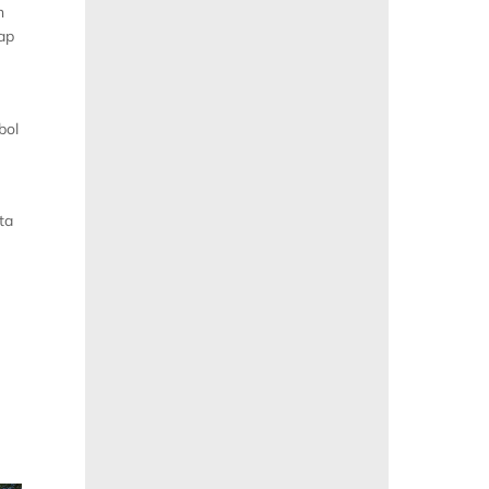
n
ap
bol
ta