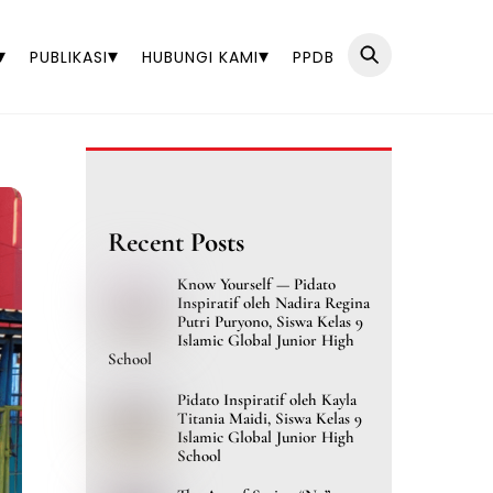
▾
▾
▾
PUBLIKASI
HUBUNGI KAMI
PPDB
Recent Posts
Know Yourself — Pidato
Inspiratif oleh Nadira Regina
Putri Puryono, Siswa Kelas 9
Islamic Global Junior High
School
Pidato Inspiratif oleh Kayla
Titania Maidi, Siswa Kelas 9
Islamic Global Junior High
School