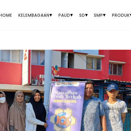
▾
▾
▾
▾
HOME
KELEMBAGAAN
PAUD
SD
SMP
PRODUK