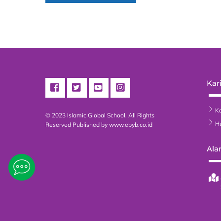
Kari
Ka
© 2023 Islamic Global School. All Rights
H
Reserved
Published by www.ebyb.co.id
Ala