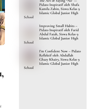
The Art of Saying “No” —
Pidato Inspiratif oleh Shafa
Kamila Zahin, Siswa Kelas 9
Islamic Global Junior High
School
Improving Small Habits –
Pidato Inspiratif oleh Farid
Abdul Fatah, Siswa Kelas 9
Islamic Global Junior High
School
I’m Confident Now – Pidato
Reflektif oleh Abdullah
Ghazy Khairy, Siswa Kelas 9
Islamic Global Junior High
School
,
l