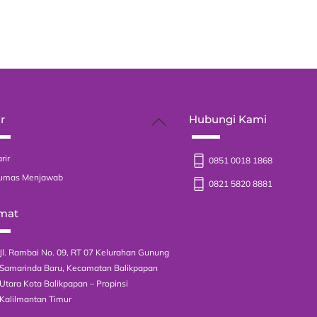
Back
r
Hubungi Kami
To
Top
rir
0851 0018 1868
umas Menjawab
0821 5820 8881
mat
Jl. Rambai No. 09, RT 07 Kelurahan Gunung
Samarinda Baru, Kecamatan Balikpapan
Utara Kota Balikpapan – Propinsi
Kalilmantan Timur