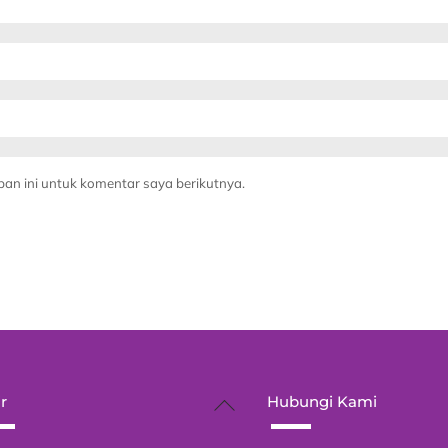
an ini untuk komentar saya berikutnya.
Back
r
Hubungi Kami
To
Top