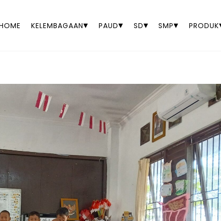
▾
▾
▾
▾
HOME
KELEMBAGAAN
PAUD
SD
SMP
PRODUK