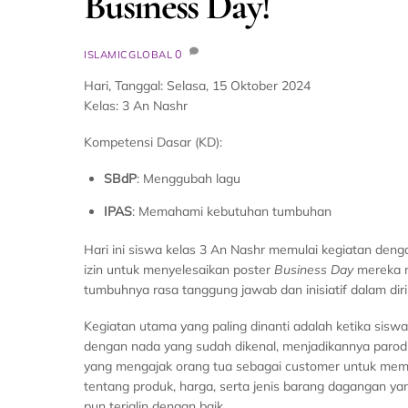
Business Day!
0
ISLAMICGLOBAL
Hari, Tanggal: Selasa, 15 Oktober 2024
Kelas: 3 An Nashr
Kompetensi Dasar (KD):
SBdP
: Menggubah lagu
IPAS
: Memahami kebutuhan tumbuhan
Hari ini siswa kelas 3 An Nashr memulai kegiatan den
izin untuk menyelesaikan poster
Business Day
mereka m
tumbuhnya rasa tanggung jawab dan inisiatif dalam dir
Kegiatan utama yang paling dinanti adalah ketika sisw
dengan nada yang sudah dikenal, menjadikannya parod
yang mengajak orang tua sebagai customer untuk memb
tentang produk, harga, serta jenis barang dagangan ya
pun terjalin dengan baik.