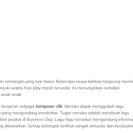
gan semangat yang luar biasa. Beberapa siswa bahkan langsung memi
eski waktu free play masih tersedia. Ini menunjukkan semakin
i anak-anak.
a berperan sebagai
komposer cilik
. Mereka diajak menggubah lagu
i yang mengundang kreativitas. Tugas mereka adalah membuat lagu
eli produk di
Business Day
. Lagu-lagu tersebut mengandung informa
ng ditawarkan. Setiap kelompok terlihat sangat antusias dan kerjasam