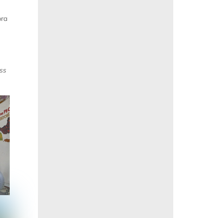
pra
ss