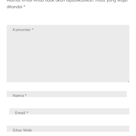
Alamat email Anda tidak akan dipublikasikan.
Ruas yang wajib
ditandai
*
Komentar
*
Nama
*
Email
*
Situs Web