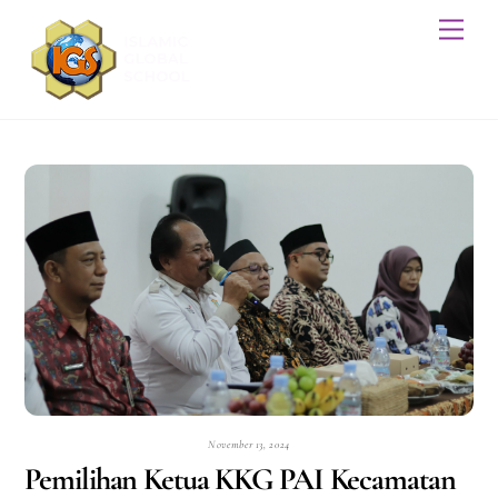
Skip
Men
to
content
November 13, 2024
Pemilihan Ketua KKG PAI Kecamatan