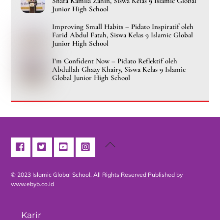
Shafa Kamila Zahin, Siswa Kelas 9 Islamic Global
Junior High School
Improving Small Habits – Pidato Inspiratif oleh
Farid Abdul Fatah, Siswa Kelas 9 Islamic Global
Junior High School
I’m Confident Now – Pidato Reflektif oleh
Abdullah Ghazy Khairy, Siswa Kelas 9 Islamic
Global Junior High School
Back
To
Top
© 2023 Islamic Global School. All Rights Reserved
Published by
www.ebyb.co.id
Karir