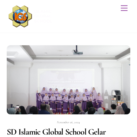
Skip
Men
to
content
November 26, 2024
SD Islamic Global School Gelar