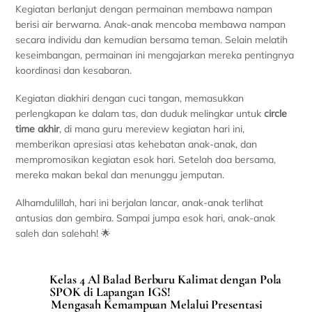
Kegiatan berlanjut dengan permainan membawa nampan
berisi air berwarna. Anak-anak mencoba membawa nampan
secara individu dan kemudian bersama teman. Selain melatih
keseimbangan, permainan ini mengajarkan mereka pentingnya
koordinasi dan kesabaran.
Kegiatan diakhiri dengan cuci tangan, memasukkan
perlengkapan ke dalam tas, dan duduk melingkar untuk
circle
time akhir
, di mana guru mereview kegiatan hari ini,
memberikan apresiasi atas kehebatan anak-anak, dan
mempromosikan kegiatan esok hari. Setelah doa bersama,
mereka makan bekal dan menunggu jemputan.
Alhamdulillah, hari ini berjalan lancar, anak-anak terlihat
antusias dan gembira. Sampai jumpa esok hari, anak-anak
saleh dan salehah! 🌟
Kelas 4 Al Balad Berburu Kalimat dengan Pola
SPOK di Lapangan IGS!
Mengasah Kemampuan Melalui Presentasi