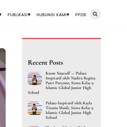
▾
▾
▾
PUBLIKASI
HUBUNGI KAMI
PPDB
Recent Posts
Know Yourself — Pidato
Inspiratif oleh Nadira Regina
Putri Puryono, Siswa Kelas 9
Islamic Global Junior High
School
Pidato Inspiratif oleh Kayla
Titania Maidi, Siswa Kelas 9
Islamic Global Junior High
School