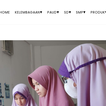
▾
▾
▾
▾
HOME
KELEMBAGAAN
PAUD
SD
SMP
PRODUK