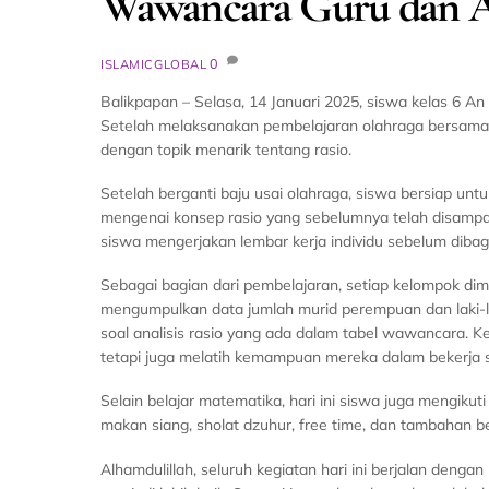
Wawancara Guru dan An
0
ISLAMICGLOBAL
Balikpapan – Selasa, 14 Januari 2025, siswa kelas 6 An
Setelah melaksanakan pembelajaran olahraga bersama a
dengan topik menarik tentang rasio.
Setelah berganti baju usai olahraga, siswa bersiap u
mengenai konsep rasio yang sebelumnya telah disam
siswa mengerjakan lembar kerja individu sebelum diba
Sebagai bagian dari pembelajaran, setiap kelompok d
mengumpulkan data jumlah murid perempuan dan laki-la
soal analisis rasio yang ada dalam tabel wawancara. 
tetapi juga melatih kemampuan mereka dalam bekerja 
Selain belajar matematika, hari ini siswa juga mengikut
makan siang, sholat dzuhur, free time, dan tambahan be
Alhamdulillah, seluruh kegiatan hari ini berjalan denga