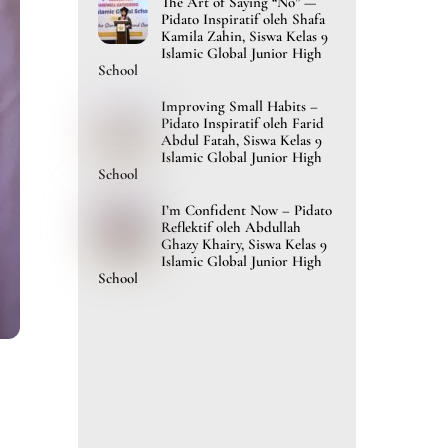
The Art of Saying “No” —
Pidato Inspiratif oleh Shafa
Kamila Zahin, Siswa Kelas 9
Islamic Global Junior High
School
Improving Small Habits –
Pidato Inspiratif oleh Farid
Abdul Fatah, Siswa Kelas 9
Islamic Global Junior High
School
I’m Confident Now – Pidato
Reflektif oleh Abdullah
Ghazy Khairy, Siswa Kelas 9
Islamic Global Junior High
School