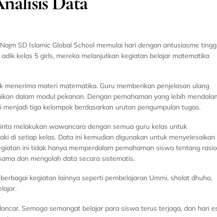
alisis Data
 Najm SD Islamic Global School memulai hari dengan antusiasme tinggi
dik kelas 5 girls, mereka melanjutkan kegiatan belajar matematika
ntuk menerima materi matematika. Guru memberikan penjelasan ulang
paikan dalam modul pekanan. Dengan pemahaman yang lebih mendala
gi menjadi tiga kelompok berdasarkan urutan pengumpulan tugas.
iminta melakukan wawancara dengan semua guru kelas untuk
ki di setiap kelas. Data ini kemudian digunakan untuk menyelesaikan
Kegiatan ini tidak hanya memperdalam pemahaman siswa tentang rasio
sama dan mengolah data secara sistematis.
i berbagai kegiatan lainnya seperti pembelajaran Ummi, sholat dhuha,
lajar.
n lancar. Semoga semangat belajar para siswa terus terjaga, dan hari e