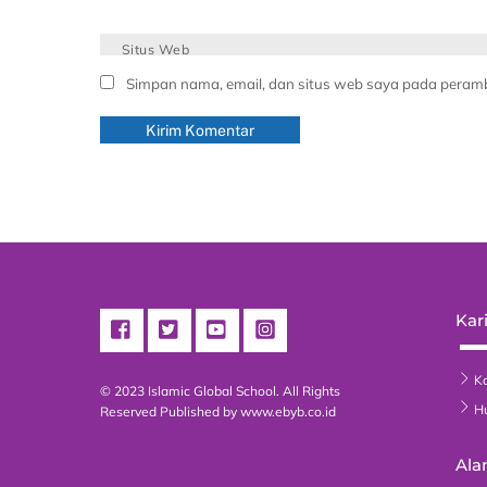
Situs Web
Simpan nama, email, dan situs web saya pada peramb
Kari
Ka
© 2023 Islamic Global School. All Rights
H
Reserved
Published by www.ebyb.co.id
Ala