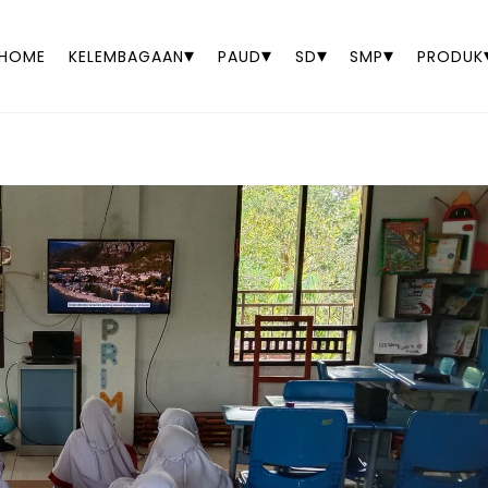
▾
▾
▾
▾
HOME
KELEMBAGAAN
PAUD
SD
SMP
PRODUK