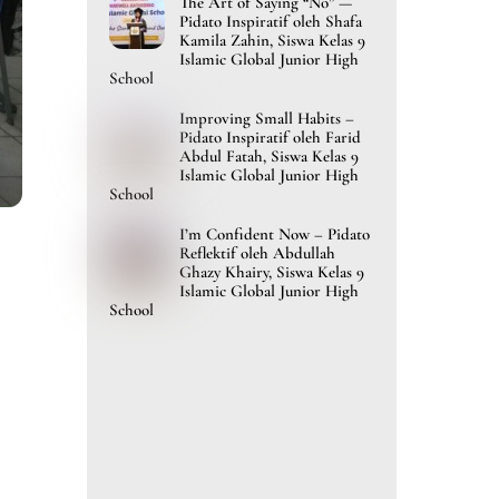
The Art of Saying “No” —
Pidato Inspiratif oleh Shafa
Kamila Zahin, Siswa Kelas 9
Islamic Global Junior High
School
Improving Small Habits –
Pidato Inspiratif oleh Farid
Abdul Fatah, Siswa Kelas 9
Islamic Global Junior High
School
I’m Confident Now – Pidato
Reflektif oleh Abdullah
Ghazy Khairy, Siswa Kelas 9
Islamic Global Junior High
School