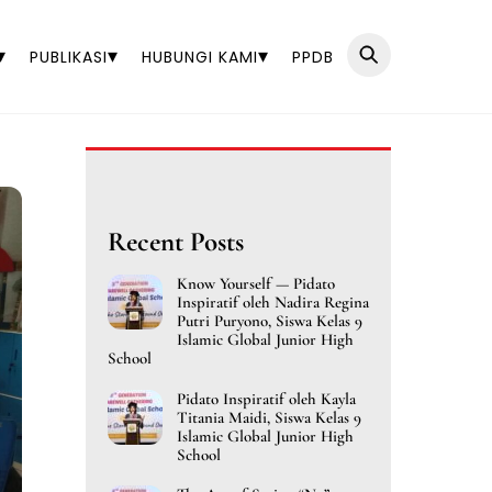
▾
▾
▾
PUBLIKASI
HUBUNGI KAMI
PPDB
Recent Posts
Know Yourself — Pidato
Inspiratif oleh Nadira Regina
Putri Puryono, Siswa Kelas 9
Islamic Global Junior High
School
Pidato Inspiratif oleh Kayla
Titania Maidi, Siswa Kelas 9
Islamic Global Junior High
School