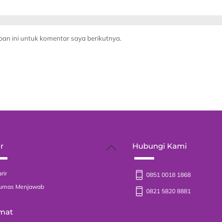
an ini untuk komentar saya berikutnya.
Back
r
Hubungi Kami
To
Top
rir
0851 0018 1868
umas Menjawab
0821 5820 8881
mat