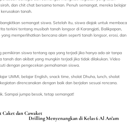
 siroh, dan chit chat bersama teman. Penuh semangat, mereka belajar
 kerusakan tanah.
bangkitkan semangat siswa. Setelah itu, siswa diajak untuk membaca
a terkini tentang musibah tanah longsor di Karangjati, Balikpapan,
yang memperlihatkan bencana alam seperti tanah longsor, erosi, dan
emikiran siswa tentang apa yang terjadi jika hanya ada air tanpa
anah dan akibat yang mungkin terjadi jika tidak dilakukan. Video
diikuti dengan pengecekan pemahaman siswa.
elajar UMMI, belajar English, snack time, sholat Dhuha, lunch, sholat
kegiatan direncanakan dengan baik dan berjalan sesuai rencana.
aik. Sampai jumpa besok, tetap semangat!
at Caket dan Cawaket
Drilling Menyenangkan di Kelas 6 Al An’am