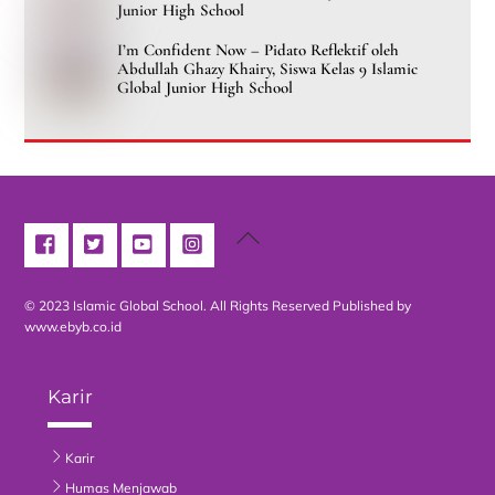
Junior High School
I’m Confident Now – Pidato Reflektif oleh
Abdullah Ghazy Khairy, Siswa Kelas 9 Islamic
Global Junior High School
Back
To
Top
© 2023 Islamic Global School. All Rights Reserved
Published by
www.ebyb.co.id
Karir
Karir
Humas Menjawab