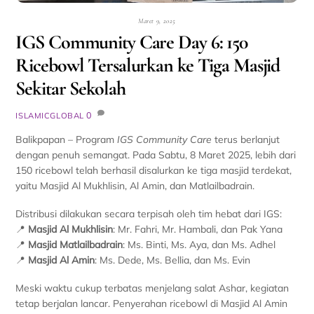
Maret 9, 2025
IGS Community Care Day 6: 150
Ricebowl Tersalurkan ke Tiga Masjid
Sekitar Sekolah
0
ISLAMICGLOBAL
Balikpapan – Program
IGS Community Care
terus berlanjut
dengan penuh semangat. Pada Sabtu, 8 Maret 2025, lebih dari
150 ricebowl telah berhasil disalurkan ke tiga masjid terdekat,
yaitu Masjid Al Mukhlisin, Al Amin, dan Matlailbadrain.
Distribusi dilakukan secara terpisah oleh tim hebat dari IGS:
📍
Masjid Al Mukhlisin
: Mr. Fahri, Mr. Hambali, dan Pak Yana
📍
Masjid Matlailbadrain
: Ms. Binti, Ms. Aya, dan Ms. Adhel
📍
Masjid Al Amin
: Ms. Dede, Ms. Bellia, dan Ms. Evin
Meski waktu cukup terbatas menjelang salat Ashar, kegiatan
tetap berjalan lancar. Penyerahan ricebowl di Masjid Al Amin